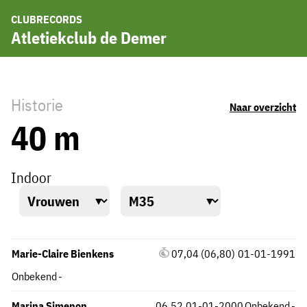
CLUBRECORDS
Atletiekclub de Demer
Historie
Naar overzicht
40 m
Indoor
Marie-Claire Bienkens
07,04 (06,80)
01-01-1991
Onbekend
-
Marina Simenon
06,52
01-01-2000
Onbekend
-