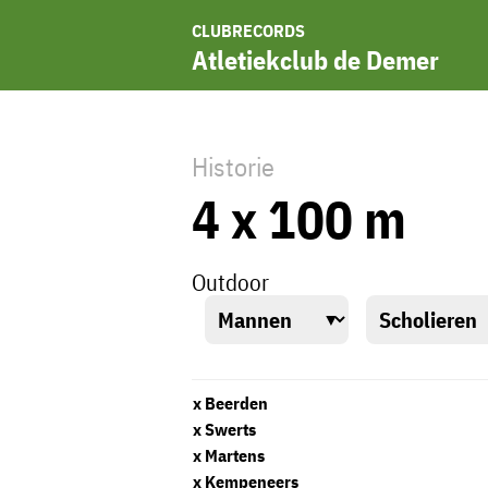
CLUBRECORDS
Atletiekclub de Demer
Historie
4 x 100 m
Outdoor
x Beerden
x Swerts
x Martens
x Kempeneers