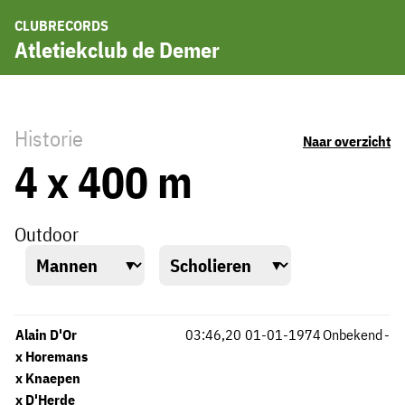
CLUBRECORDS
Atletiekclub de Demer
Historie
Naar overzicht
4 x 400 m
Outdoor
Alain D'Or
03:46,20
01-01-1974
Onbekend
-
x Horemans
x Knaepen
x D'Herde