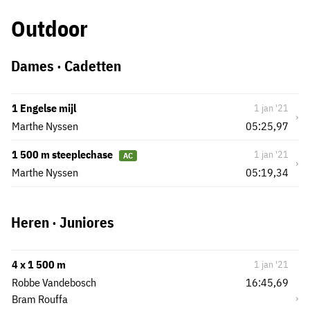
Outdoor
Dames · Cadetten
1 Engelse mijl
1 jan '21
›
Marthe Nyssen
05:25,97
1 500 m steeplechase
1 jan '21
AC
›
Marthe Nyssen
05:19,34
Heren · Juniores
4 x 1 500 m
1 jan '21
Robbe Vandebosch
16:45,69
›
Bram Rouffa