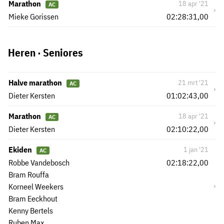
Marathon
18 apr '21
AC
›
Mieke Gorissen
02:28:31,00
Heren · Seniores
Halve marathon
21 mrt '21
AC
›
Dieter Kersten
01:02:43,00
Marathon
18 apr '21
AC
›
Dieter Kersten
02:10:22,00
Ekiden
1 jan '21
AC
Robbe Vandebosch
02:18:22,00
Bram Rouffa
›
Korneel Weekers
Bram Eeckhout
Kenny Bertels
Ruben Max