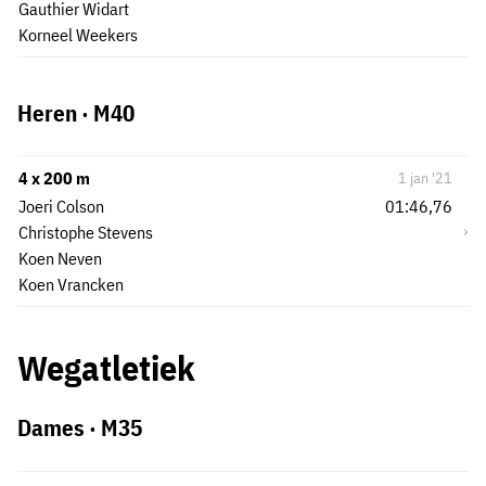
Gauthier Widart
Korneel Weekers
Heren · M40
4 x 200 m
1 jan '21
Joeri Colson
01:46,76
›
Christophe Stevens
Koen Neven
Koen Vrancken
Wegatletiek
Dames · M35