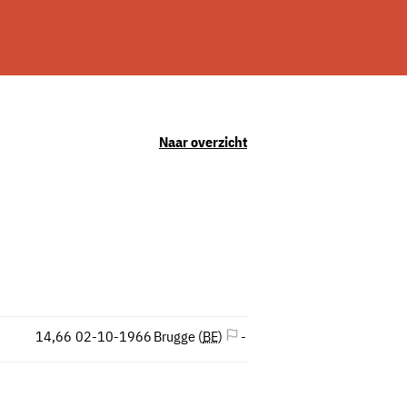
Naar overzicht
14,66
02-10-1966
Brugge (
BE
)
-