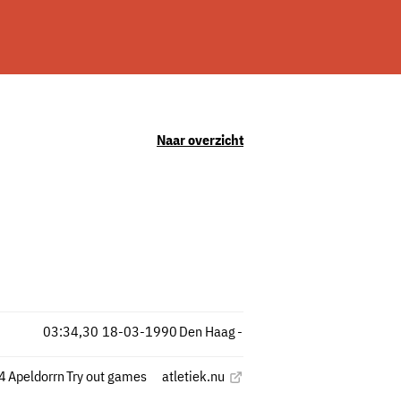
Naar overzicht
03:34,30
18-03-1990
Den Haag
-
4
Apeldorrn
Try out games
atletiek.nu