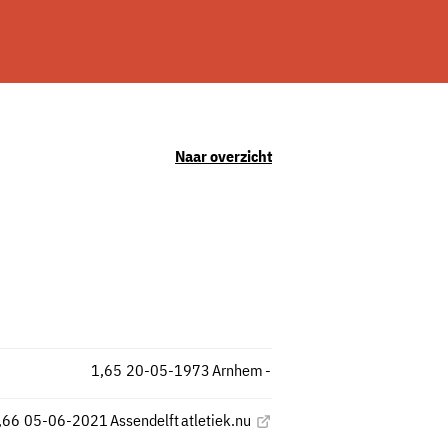
Naar overzicht
1,65
20-05-1973
Arnhem
-
,66
05-06-2021
Assendelft
atletiek.nu