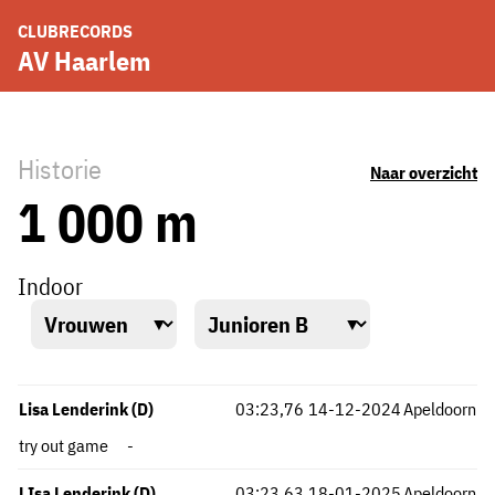
CLUBRECORDS
AV Haarlem
Historie
Naar overzicht
1 000 m
Indoor
Lisa Lenderink (D)
03:23,76
14-12-2024
Apeldoorn
try out game
-
LIsa Lenderink (D)
03:23,63
18-01-2025
Apeldoorn