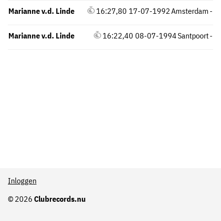
Marianne v.d. Linde
16:27,80
17-07-1992
Amsterdam
-
Marianne v.d. Linde
16:22,40
08-07-1994
Santpoort
-
Inloggen
© 2026
Clubrecords.nu