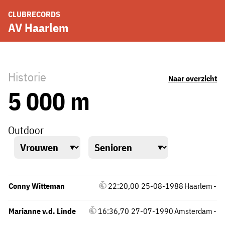
CLUBRECORDS
AV Haarlem
Historie
Naar overzicht
5 000 m
Outdoor
Conny Witteman
22:20,00
25-08-1988
Haarlem
-
Marianne v.d. Linde
16:36,70
27-07-1990
Amsterdam
-