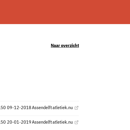
Naar overzicht
,50
09-12-2018
Assendelft
atletiek.nu
,50
20-01-2019
Assendelft
atletiek.nu