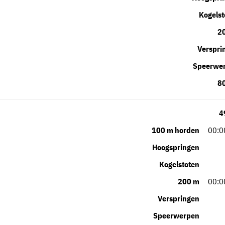
Kogelst
2
Verspri
Speerwe
8
4
100 m horden
00:0
Hoogspringen
Kogelstoten
200 m
00:0
Verspringen
Speerwerpen