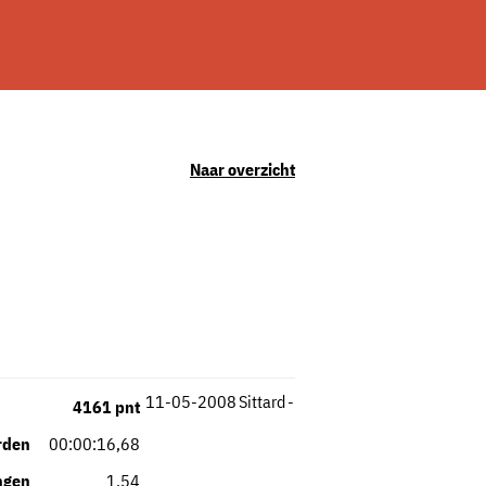
Naar overzicht
11-05-2008
Sittard
-
4161 pnt
rden
00:00:16,68
ngen
1,54