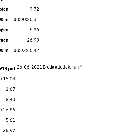
oten
9,72
00 m
00:00:26,31
ngen
5,36
rpen
26,99
00 m
00:02:46,42
26-06-2021
Breda
atletiek.nu
918 pnt
0:15,04
1,67
8,40
0:26,86
5,61
36,97