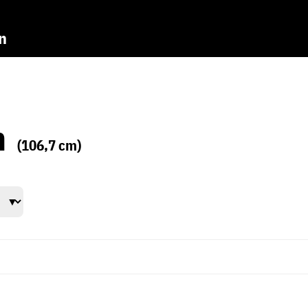
n
n
(106,7 cm)