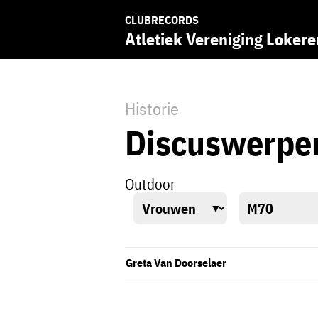
CLUBRECORDS
Atletiek Vereniging Lokere
Historie
Discuswerpe
Outdoor
Greta Van Doorselaer