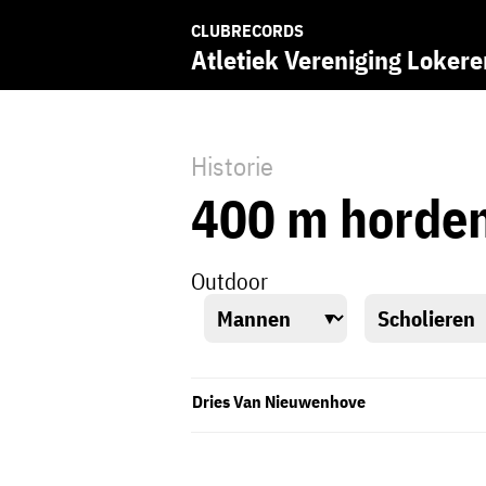
CLUBRECORDS
Atletiek Vereniging Lokere
Historie
400 m horde
Outdoor
Dries Van Nieuwenhove