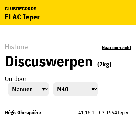
CLUBRECORDS
FLAC Ieper
Historie
Naar overzicht
Discuswerpen
(2kg)
Outdoor
Régis Ghesquière
41,16
11-07-1994
Ieper
-