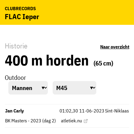
CLUBRECORDS
FLAC Ieper
Historie
Naar overzicht
400 m horden
(65 cm)
Outdoor
Jan Carly
01:02,30
11-06-2023
Sint-Niklaas
BK Masters - 2023 (dag 2)
atletiek.nu