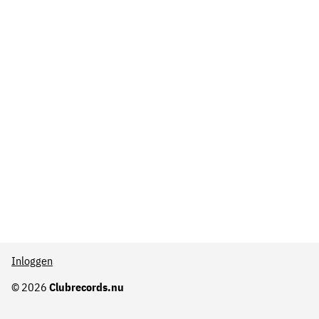
Inloggen
© 2026
Clubrecords.nu