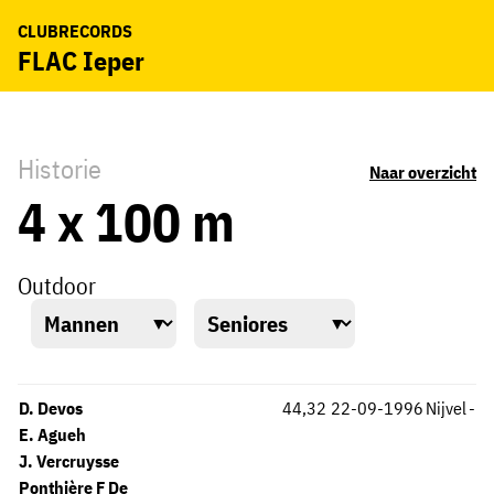
CLUBRECORDS
FLAC Ieper
Historie
Naar overzicht
4 x 100 m
Outdoor
D. Devos
44,32
22-09-1996
Nijvel
-
E. Agueh
J. Vercruysse
Ponthière F De