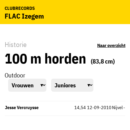
CLUBRECORDS
FLAC Izegem
Historie
Naar overzicht
100 m horden
(83,8 cm)
Outdoor
Jesse Vercruysse
14,54
12-09-2010
Nijvel
-