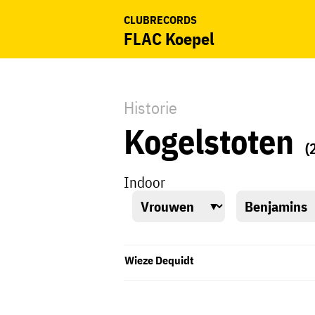
CLUBRECORDS
FLAC Koepel
Historie
Kogelstoten
(
Indoor
Wieze Dequidt