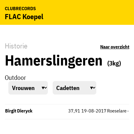
CLUBRECORDS
FLAC Koepel
Historie
Naar overzicht
Hamerslingeren
(3kg)
Outdoor
Birgit Dieryck
37,91
19-08-2017
Roeselare
-