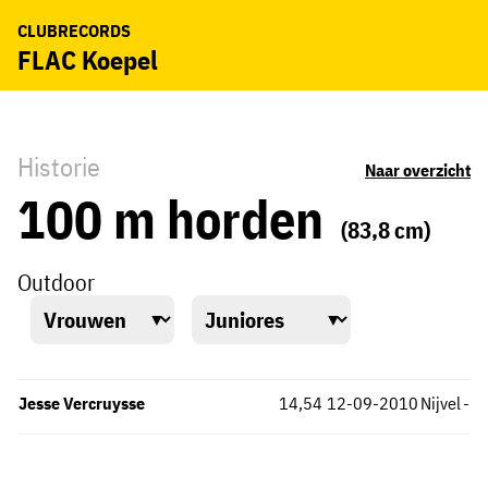
CLUBRECORDS
FLAC Koepel
Historie
Naar overzicht
100 m horden
(83,8 cm)
Outdoor
Jesse Vercruysse
14,54
12-09-2010
Nijvel
-