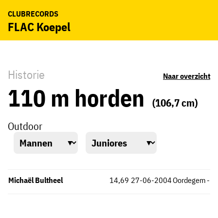
CLUBRECORDS
FLAC Koepel
Historie
Naar overzicht
110 m horden
(106,7 cm)
Outdoor
Michaël Bultheel
14,69
27-06-2004
Oordegem
-