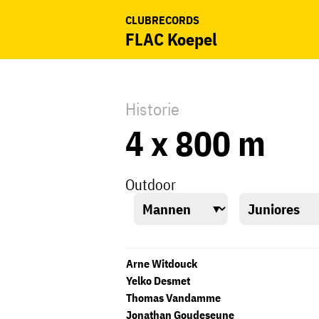
CLUBRECORDS
FLAC Koepel
Historie
4 x 800 m
Outdoor
Arne Witdouck
Yelko Desmet
Thomas Vandamme
Jonathan Goudeseune