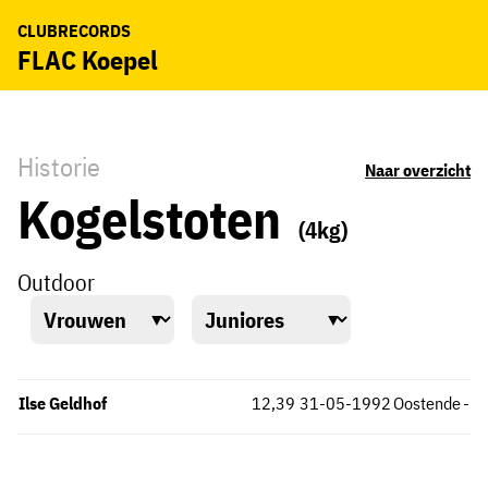
CLUBRECORDS
FLAC Koepel
Historie
Naar overzicht
Kogelstoten
(4kg)
Outdoor
Ilse Geldhof
12,39
31-05-1992
Oostende
-