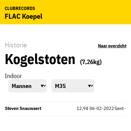
CLUBRECORDS
FLAC Koepel
Historie
Naar overzicht
Kogelstoten
(7,26kg)
Indoor
Steven Snauwaert
12,94
06-02-2022
Gent
-