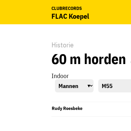
CLUBRECORDS
FLAC Koepel
Historie
60 m horden
Indoor
Rudy Roesbeke