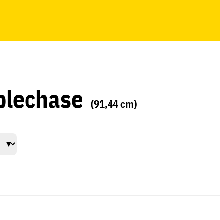
plechase
(91,44 cm)