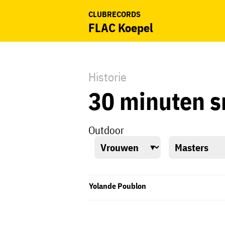
CLUBRECORDS
FLAC Koepel
Historie
30 minuten 
Outdoor
Yolande Poublon