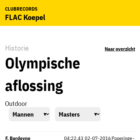
CLUBRECORDS
FLAC Koepel
Historie
Naar overzicht
Olympische
aflossing
Outdoor
F. Bordeyne
04:22,43
02-07-2016
Poperinge
-