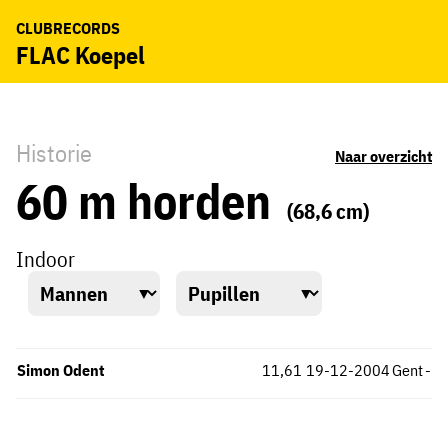
CLUBRECORDS
FLAC Koepel
Historie
Naar overzicht
60 m horden
(68,6 cm)
Indoor
Simon Odent
11,61
19-12-2004
Gent
-