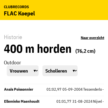
CLUBRECORDS
FLAC Koepel
Historie
Naar overzicht
400 m horden
(76,2 cm)
Outdoor
Anaïs Poissonnier
01:02,97
05-09-2004
Tessenderlo
-
Ellemieke Maenhoudt
01:01,77
31-08-2024
Nijvel
-