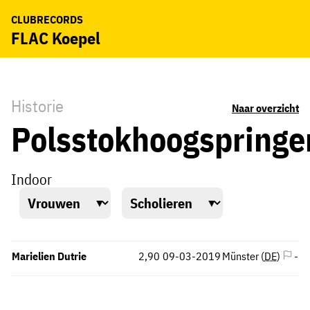
CLUBRECORDS
FLAC Koepel
Historie
Naar overzicht
Polsstokhoogspringe
Indoor
Marielien Dutrie
2,90
09-03-2019
Münster (
DE
)
-