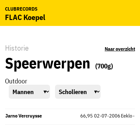
CLUBRECORDS
FLAC Koepel
Historie
Naar overzicht
Speerwerpen
(700g)
Outdoor
Jarno Vercruysse
66,95
02-07-2006
Eeklo
-