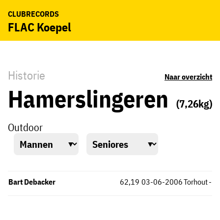
CLUBRECORDS
FLAC Koepel
Historie
Naar overzicht
Hamerslingeren
(7,26kg)
Outdoor
Bart Debacker
62,19
03-06-2006
Torhout
-