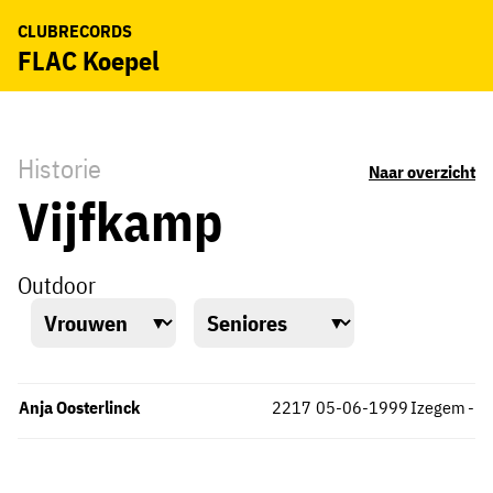
CLUBRECORDS
FLAC Koepel
Historie
Naar overzicht
Vijfkamp
Outdoor
Anja Oosterlinck
2217
05-06-1999
Izegem
-