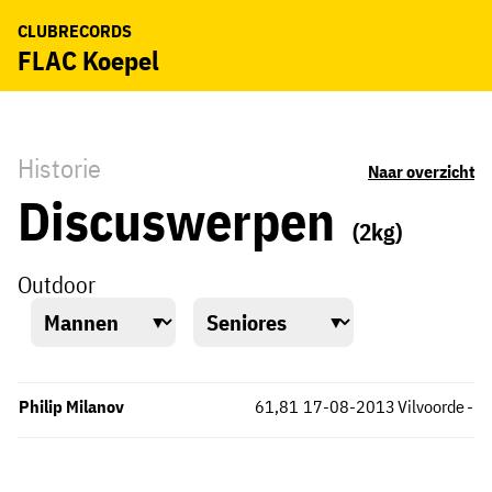
CLUBRECORDS
FLAC Koepel
Historie
Naar overzicht
Discuswerpen
(2kg)
Outdoor
Philip Milanov
61,81
17-08-2013
Vilvoorde
-