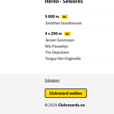
Heren · Seniores
5 000 m
AC
Jonathan Goudeseune
4 x 200 m
AC
Jeroen Gonnissen
Nils Pauwelyn
Tim Depickere
Tanguy Van Ongevalle
Inloggen
Clubrecord melden
© 2026
Clubrecords.nu