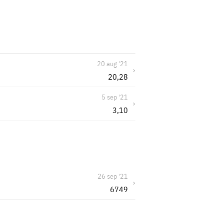
20 aug '21
›
20,28
5 sep '21
›
3,10
26 sep '21
›
6749