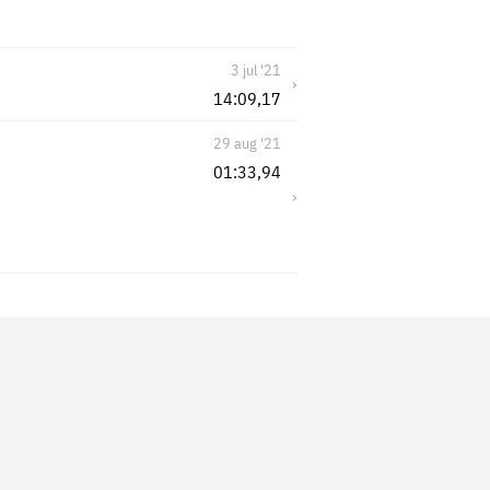
3 jul '21
›
14:09,17
29 aug '21
01:33,94
›