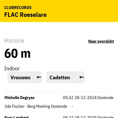
CLUBRECORDS
FLAC Roeselare
Historie
Naar overzicht
60 m
Indoor
Michelle Degryse
09,42
28-12-2024
Oostende
3de Fischer - Berg Meeting Oostende
-
Fran Lambert
09,22
28-12-2025
Oostende