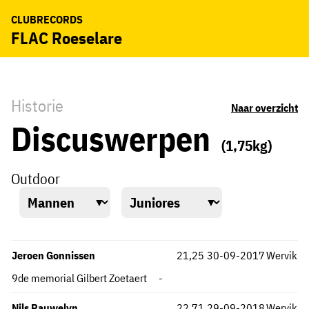
CLUBRECORDS
FLAC Roeselare
Historie
Naar overzicht
Discuswerpen
(1,75kg)
Outdoor
Jeroen Gonnissen
21,25
30-09-2017
Wervik
9de memorial Gilbert Zoetaert
-
Nils Pauwelyn
22,71
29-09-2018
Wervik