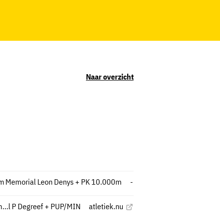
Naar overzicht
em
Memorial Leon Denys + PK 10.000m
-
...l P Degreef + PUP/MIN
atletiek.nu