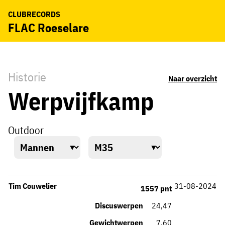
CLUBRECORDS
FLAC Roeselare
Historie
Naar overzicht
Werpvijfkamp
Outdoor
Tim Couwelier
31-08-2024
1557 pnt
Discuswerpen
24,47
Gewichtwerpen
7,60