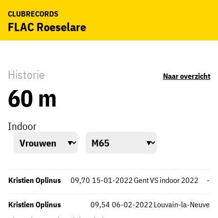
CLUBRECORDS
FLAC Roeselare
Historie
Naar overzicht
60 m
Indoor
Kristien Oplinus
09,70
15-01-2022
Gent
VS indoor 2022
-
Kristien Oplinus
09,54
06-02-2022
Louvain-la-Neuve