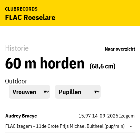
CLUBRECORDS
FLAC Roeselare
Historie
Naar overzicht
60 m horden
(68,6 cm)
Outdoor
Audrey Braeye
15,97
14-09-2025
Izegem
FLAC Izegem - 11de Grote Prijs Michael Bultheel (pup/min)
-