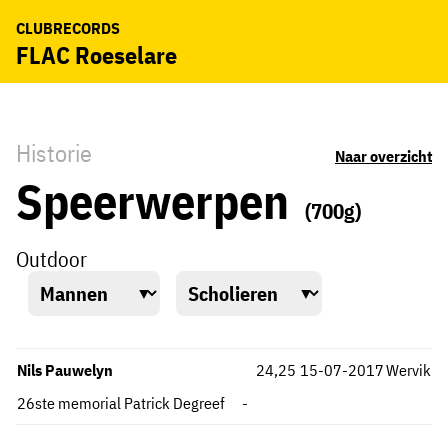
CLUBRECORDS
FLAC Roeselare
Historie
Naar overzicht
Speerwerpen
(700g)
Outdoor
Nils Pauwelyn
24,25
15-07-2017
Wervik
26ste memorial Patrick Degreef
-