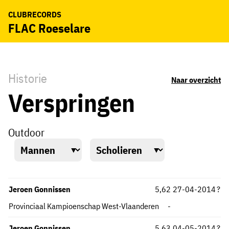
CLUBRECORDS
FLAC Roeselare
Historie
Naar overzicht
Verspringen
Outdoor
Jeroen Gonnissen
5,62
27-04-2014
?
Provinciaal Kampioenschap West-Vlaanderen
-
Jeroen Gonnissen
5,63
04-05-2014
?