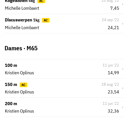
Kogelstoten
20 aug '22
4kg
AC
›
Michelle Lombaert
7,45
Discuswerpen
24 sep '22
1kg
AC
›
Michelle Lombaert
24,21
Dames · M65
100 m
11 jun '22
›
Kristien Oplinus
14,99
150 m
28 aug '22
AC
›
Kristien Oplinus
23,54
200 m
11 jun '22
›
Kristien Oplinus
32,36