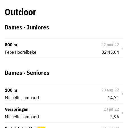
Outdoor
Dames · Juniores
800 m
22 mei '22
›
Febe Hoorelbeke
02:45,04
Dames · Seniores
100 m
20 aug '22
›
Michelle Lombaert
14,71
Verspringen
23 jul '22
›
Michelle Lombaert
3,96