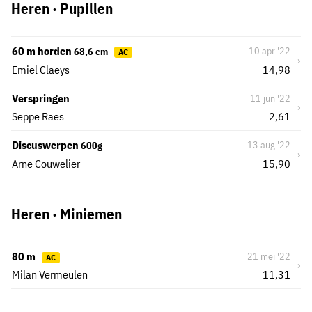
Heren · Pupillen
60 m horden
10 apr '22
68,6 cm
AC
›
Emiel Claeys
14,98
Verspringen
11 jun '22
›
Seppe Raes
2,61
Discuswerpen
13 aug '22
600g
›
Arne Couwelier
15,90
Heren · Miniemen
80 m
21 mei '22
AC
›
Milan Vermeulen
11,31