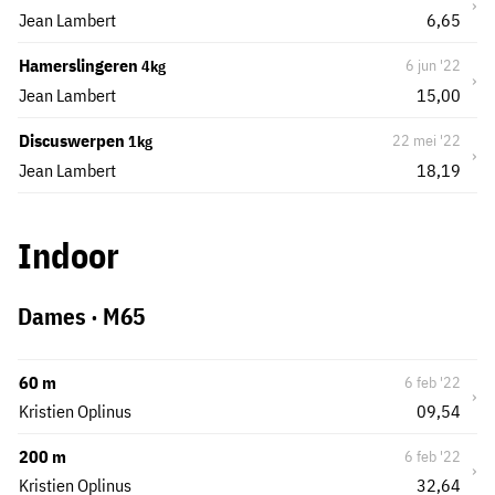
›
Jean Lambert
6,65
Hamerslingeren
6 jun '22
4kg
›
Jean Lambert
15,00
Discuswerpen
22 mei '22
1kg
›
Jean Lambert
18,19
Indoor
Dames · M65
60 m
6 feb '22
›
Kristien Oplinus
09,54
200 m
6 feb '22
›
Kristien Oplinus
32,64