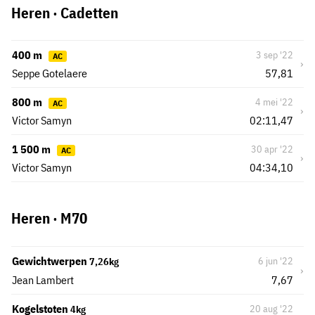
Heren · Cadetten
400 m
3 sep '22
AC
›
Seppe Gotelaere
57,81
800 m
4 mei '22
AC
›
Victor Samyn
02:11,47
1 500 m
30 apr '22
AC
›
Victor Samyn
04:34,10
Heren · M70
Gewichtwerpen
6 jun '22
7,26kg
›
Jean Lambert
7,67
Kogelstoten
20 aug '22
4kg