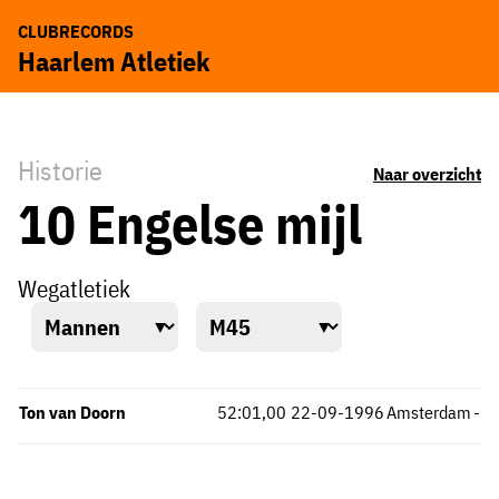
CLUBRECORDS
Haarlem Atletiek
Historie
Naar overzicht
10 Engelse mijl
Wegatletiek
Ton van Doorn
52:01,00
22-09-1996
Amsterdam
-