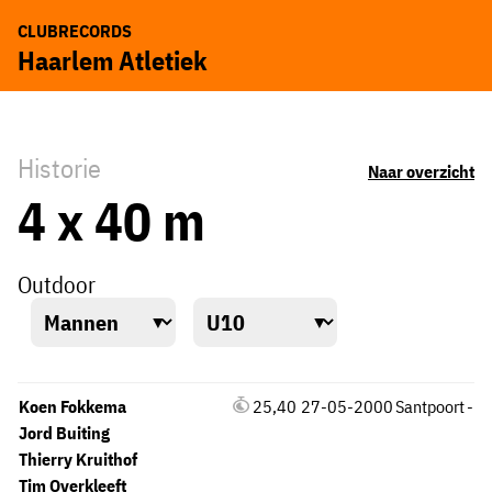
CLUBRECORDS
Haarlem Atletiek
Historie
Naar overzicht
4 x 40 m
Outdoor
Koen Fokkema
25,40
27-05-2000
Santpoort
-
Jord Buiting
Thierry Kruithof
Tim Overkleeft