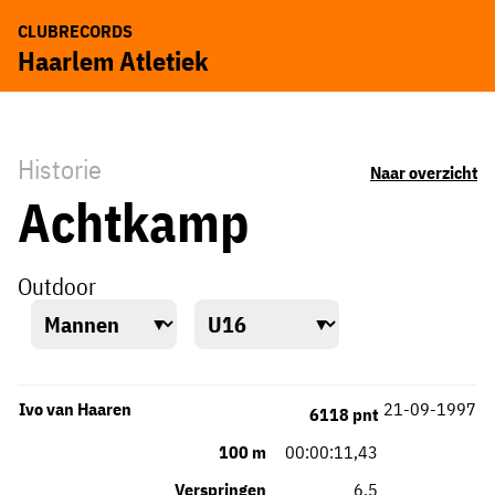
CLUBRECORDS
Haarlem Atletiek
Historie
Naar overzicht
Achtkamp
Outdoor
Ivo van Haaren
21-09-1997
6118 pnt
100 m
00:00:11,43
Verspringen
6,5